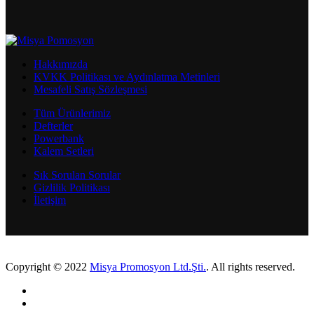
Hakkımızda
KVKK Politikası ve Aydınlatma Metinleri
Mesafeli Satış Sözleşmesi
Tüm Ürünlerimiz
Defterler
Powerbank
Kalem Setleri
Sık Sorulan Sorular
Gizlilik Politikası
İletişim
Copyright © 2022
Misya Promosyon Ltd.Şti.
. All rights reserved.