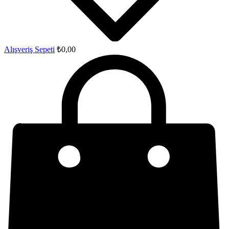
Alışveriş Sepeti
₺
0,00