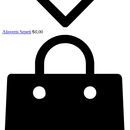
Alışveriş Sepeti
₺
0,00