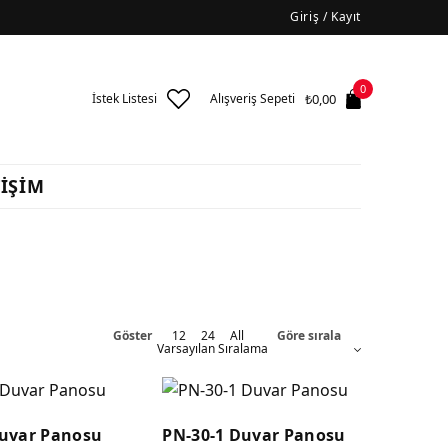
Giriş / Kayıt
0
₺
0,00
İstek Listesi
Alışveriş Sepeti
TİŞİM
Göster
12
24
All
Göre sırala
uvar Panosu
PN-30-1 Duvar Panosu