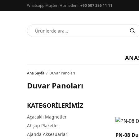
Whatsapp Müşteri Hizmetleri :
+90 507 386 11 11
ANA
Ana Sayfa
/
Duvar Panoları
Duvar Panoları
KATEGORILERIMIZ
Açacaklı Magnetler
Ahşap Plaketler
Ajanda Aksesuarları
PN-08 Du