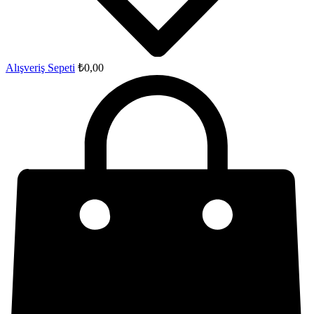
Alışveriş Sepeti
₺
0,00