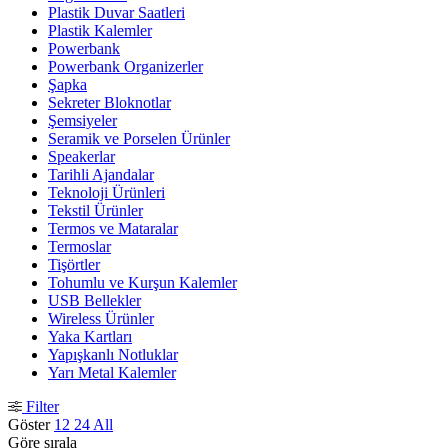
Plastik Duvar Saatleri
Plastik Kalemler
Powerbank
Powerbank Organizerler
Şapka
Sekreter Bloknotlar
Şemsiyeler
Seramik ve Porselen Ürünler
Speakerlar
Tarihli Ajandalar
Teknoloji Ürünleri
Tekstil Ürünler
Termos ve Mataralar
Termoslar
Tişörtler
Tohumlu ve Kurşun Kalemler
USB Bellekler
Wireless Ürünler
Yaka Kartları
Yapışkanlı Notluklar
Yarı Metal Kalemler
Filter
Göster
12
24
All
Göre sırala