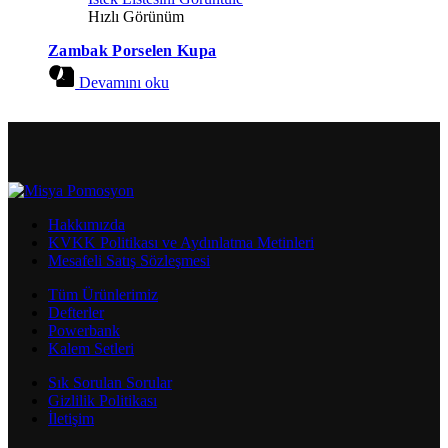
Hızlı Görünüm
Zambak Porselen Kupa
Devamını oku
Hakkımızda
KVKK Politikası ve Aydınlatma Metinleri
Mesafeli Satış Sözleşmesi
Tüm Ürünlerimiz
Defterler
Powerbank
Kalem Setleri
Sık Sorulan Sorular
Gizlilik Politikası
İletişim