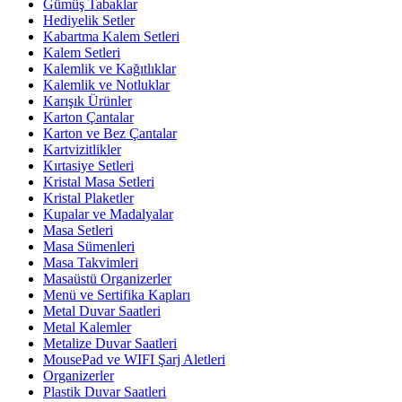
Gümüş Tabaklar
Hediyelik Setler
Kabartma Kalem Setleri
Kalem Setleri
Kalemlik ve Kağıtlıklar
Kalemlik ve Notluklar
Karışık Ürünler
Karton Çantalar
Karton ve Bez Çantalar
Kartvizitlikler
Kırtasiye Setleri
Kristal Masa Setleri
Kristal Plaketler
Kupalar ve Madalyalar
Masa Setleri
Masa Sümenleri
Masa Takvimleri
Masaüstü Organizerler
Menü ve Sertifika Kapları
Metal Duvar Saatleri
Metal Kalemler
Metalize Duvar Saatleri
MousePad ve WIFI Şarj Aletleri
Organizerler
Plastik Duvar Saatleri