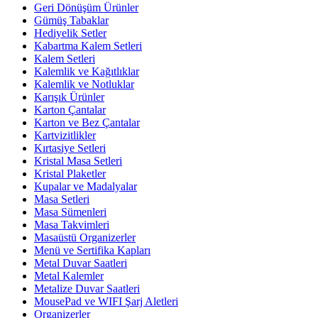
Geri Dönüşüm Ürünler
Gümüş Tabaklar
Hediyelik Setler
Kabartma Kalem Setleri
Kalem Setleri
Kalemlik ve Kağıtlıklar
Kalemlik ve Notluklar
Karışık Ürünler
Karton Çantalar
Karton ve Bez Çantalar
Kartvizitlikler
Kırtasiye Setleri
Kristal Masa Setleri
Kristal Plaketler
Kupalar ve Madalyalar
Masa Setleri
Masa Sümenleri
Masa Takvimleri
Masaüstü Organizerler
Menü ve Sertifika Kapları
Metal Duvar Saatleri
Metal Kalemler
Metalize Duvar Saatleri
MousePad ve WIFI Şarj Aletleri
Organizerler