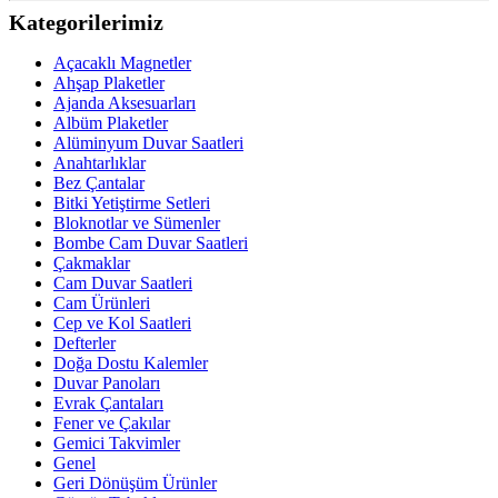
Kategorilerimiz
Açacaklı Magnetler
Ahşap Plaketler
Ajanda Aksesuarları
Albüm Plaketler
Alüminyum Duvar Saatleri
Anahtarlıklar
Bez Çantalar
Bitki Yetiştirme Setleri
Bloknotlar ve Sümenler
Bombe Cam Duvar Saatleri
Çakmaklar
Cam Duvar Saatleri
Cam Ürünleri
Cep ve Kol Saatleri
Defterler
Doğa Dostu Kalemler
Duvar Panoları
Evrak Çantaları
Fener ve Çakılar
Gemici Takvimler
Genel
Geri Dönüşüm Ürünler