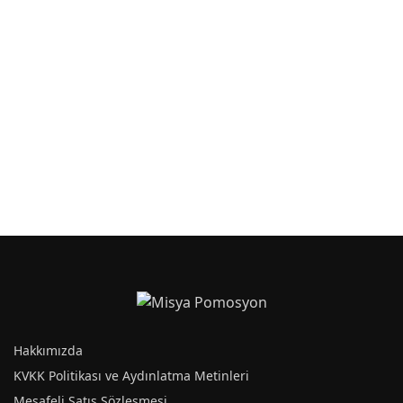
0555-730-PM Tükenmez
0555-785-L Tükenmez
Kalem
Kalem
0555-830-S Tükenmez
0555-30-Y Tükenmez
Kalem
Kalem
Hakkımızda
KVKK Politikası ve Aydınlatma Metinleri
Mesafeli Satış Sözleşmesi