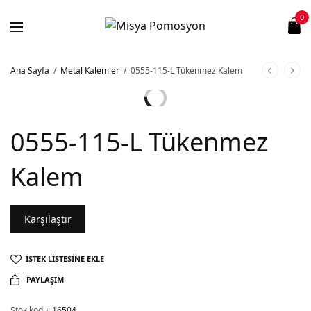
0
Ana Sayfa
/
Metal Kalemler
/
0555-115-L Tükenmez Kalem
0555-115-L Tükenmez
Kalem
Karşılaştır
İSTEK LISTESINE EKLE
PAYLAŞIM
Stok kodu:
16504