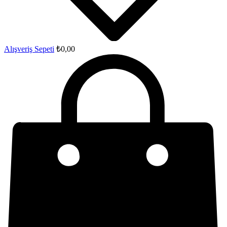
Alışveriş Sepeti
₺
0,00