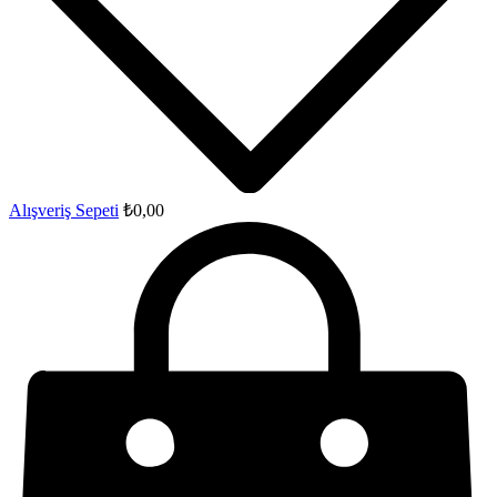
Alışveriş Sepeti
₺
0,00