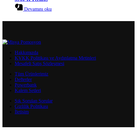
Devamını oku
Hakkımızda
KVKK Politikası ve Aydınlatma Metinleri
Mesafeli Satış Sözleşmesi
Tüm Ürünlerimiz
Defterler
Powerbank
Kalem Setleri
Sık Sorulan Sorular
Gizlilik Politikası
İletişim