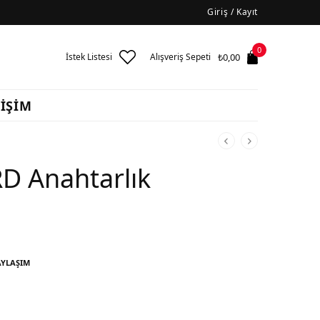
Giriş / Kayıt
0
₺
0,00
İstek Listesi
Alışveriş Sepeti
TİŞİM
D Anahtarlık
AYLAŞIM