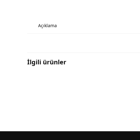
Açıklama
İlgili ürünler
AN-2011-K Anahtarlık
AN-126