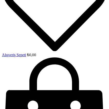
Alışveriş Sepeti
₺
0,00