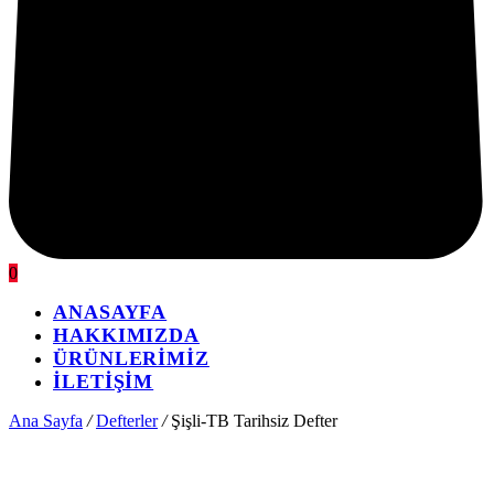
0
ANASAYFA
HAKKIMIZDA
ÜRÜNLERİMİZ
İLETİŞİM
Ana Sayfa
/
Defterler
/
Şişli-TB Tarihsiz Defter