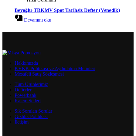
Beyoğlu-TRKMV Spot Tarihsiz Defter (Venedik)
Devamını oku
Hakkımızda
KVKK Politikası ve Aydınlatma Metinleri
Mesafeli Satış Sözleşmesi
Tüm Ürünlerimiz
Defterler
Powerbank
Kalem Setleri
Sık Sorulan Sorular
Gizlilik Politikası
İletişim