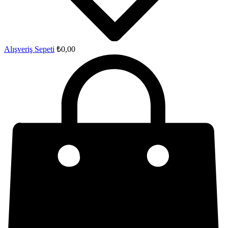
Alışveriş Sepeti
₺
0,00