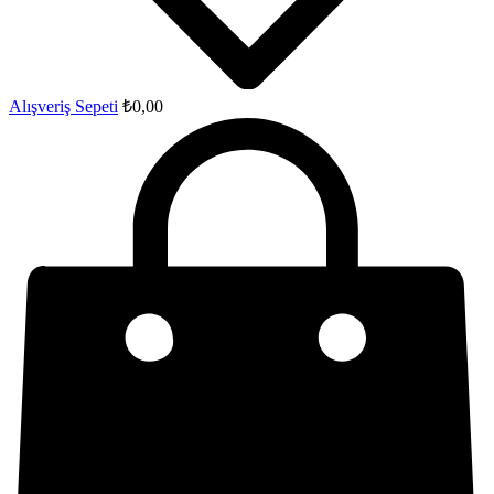
Alışveriş Sepeti
₺
0,00