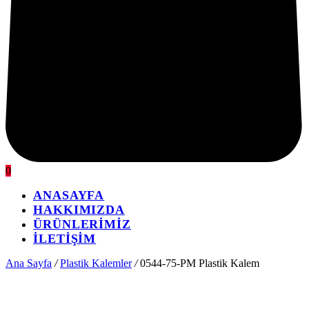
0
ANASAYFA
HAKKIMIZDA
ÜRÜNLERİMİZ
İLETİŞİM
Ana Sayfa
/
Plastik Kalemler
/
0544-75-PM Plastik Kalem