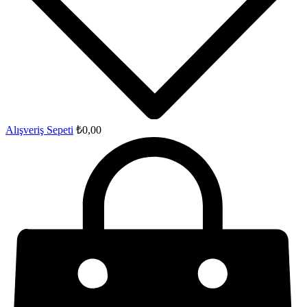
Alışveriş Sepeti
₺
0,00