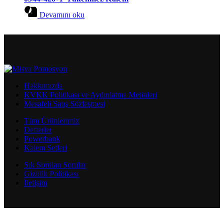
Devamını oku
Hakkımızda
KVKK Politikası ve Aydınlatma Metinleri
Mesafeli Satış Sözleşmesi
Tüm Ürünlerimiz
Defterler
Powerbank
Kalem Setleri
Sık Sorulan Sorular
Gizlilik Politikası
İletişim