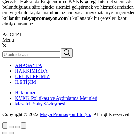
Çerezler Hakkında Bilgilendirme KVKK gereği İnternet sitemizde
bulunduğunuz süre içinde; sitemizi geliştirmek ve hizmetlerimizden
en iyi şekilde faydalanabilmeniz için yasal mevzuata uygun çerezler
kullanılır.
misyapromosyon.com
'u kullanarak bu çerezleri kabul
etmiş olursunuz.
ACCEPT
Menu
Ara:
ANASAYFA
HAKKIMIZDA
ÜRÜNLERİMİZ
İLETİŞİM
Hakkımızda
KVKK Politikası ve Aydınlatma Metinleri
Mesafeli Satış Sözleşmesi
Copyright © 2022
Misya Promosyon Ltd.Şti.
. All rights reserved.