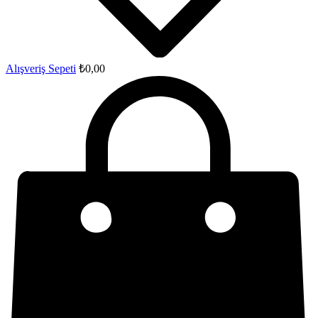
Alışveriş Sepeti
₺
0,00