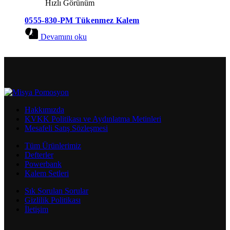
Hızlı Görünüm
0555-830-PM Tükenmez Kalem
Devamını oku
Hakkımızda
KVKK Politikası ve Aydınlatma Metinleri
Mesafeli Satış Sözleşmesi
Tüm Ürünlerimiz
Defterler
Powerbank
Kalem Setleri
Sık Sorulan Sorular
Gizlilik Politikası
İletişim