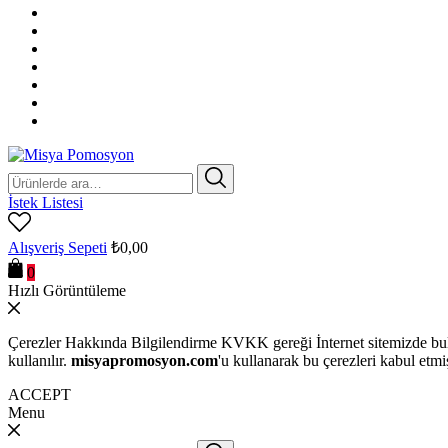
Ara:
İstek Listesi
Alışveriş Sepeti
₺
0,00
0
Hızlı Görüntüleme
Çerezler Hakkında Bilgilendirme KVKK gereği İnternet sitemizde bulu
kullanılır.
misyapromosyon.com
'u kullanarak bu çerezleri kabul etmi
ACCEPT
Menu
Ara: