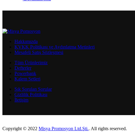
Hakkımızda
KVKK Politikası ve Aydınlatma Metinleri
Mesafeli Satış Sözleşmesi
Tüm Ürünlerimiz
Defterler
Powerbank
Kalem Setleri
Sık Sorulan Sorular
Gizlilik Politikası
İletişim
Copyright © 2022
Misya Promosyon Ltd.Şti.
. All rights reserved.