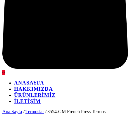
0
ANASAYFA
HAKKIMIZDA
ÜRÜNLERİMİZ
İLETİŞİM
Ana Sayfa
/
Termoslar
/
3554-GM French Press Termos