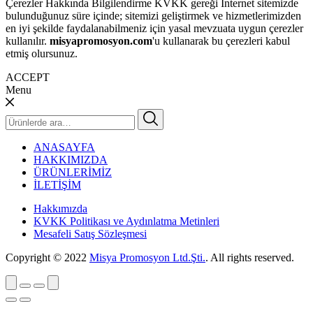
Çerezler Hakkında Bilgilendirme KVKK gereği İnternet sitemizde
bulunduğunuz süre içinde; sitemizi geliştirmek ve hizmetlerimizden
en iyi şekilde faydalanabilmeniz için yasal mevzuata uygun çerezler
kullanılır.
misyapromosyon.com
'u kullanarak bu çerezleri kabul
etmiş olursunuz.
ACCEPT
Menu
Ara:
ANASAYFA
HAKKIMIZDA
ÜRÜNLERİMİZ
İLETİŞİM
Hakkımızda
KVKK Politikası ve Aydınlatma Metinleri
Mesafeli Satış Sözleşmesi
Copyright © 2022
Misya Promosyon Ltd.Şti.
. All rights reserved.