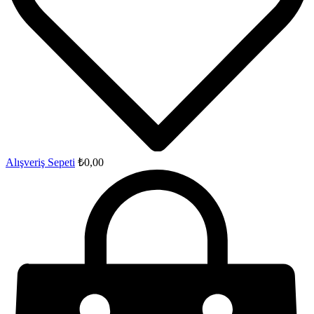
Alışveriş Sepeti
₺
0,00