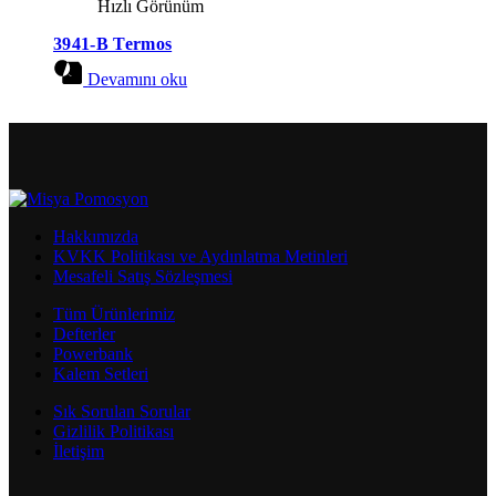
Hızlı Görünüm
3941-B Termos
Devamını oku
Hakkımızda
KVKK Politikası ve Aydınlatma Metinleri
Mesafeli Satış Sözleşmesi
Tüm Ürünlerimiz
Defterler
Powerbank
Kalem Setleri
Sık Sorulan Sorular
Gizlilik Politikası
İletişim