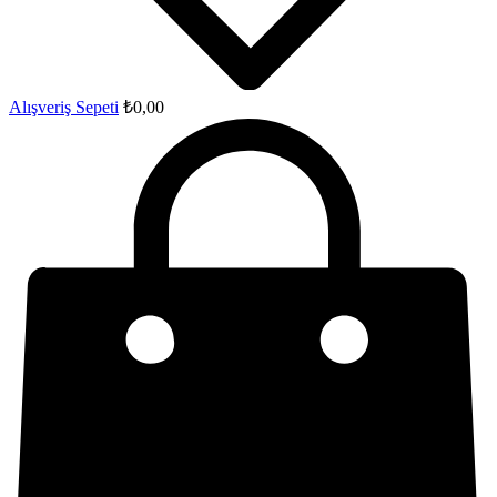
Alışveriş Sepeti
₺
0,00