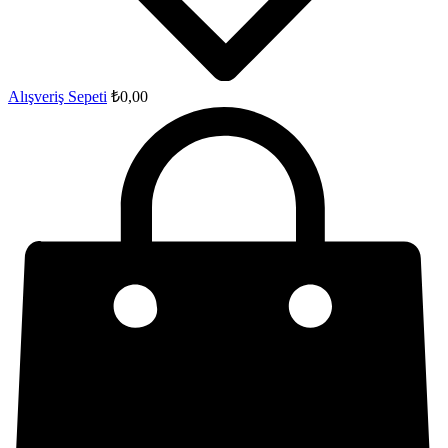
Alışveriş Sepeti
₺
0,00