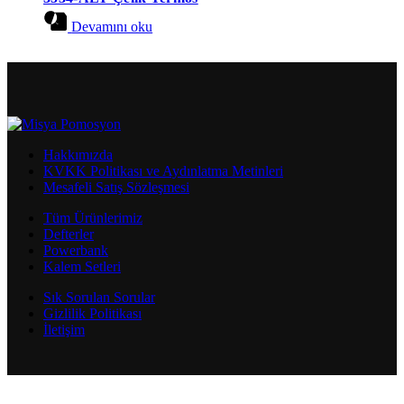
Devamını oku
Hakkımızda
KVKK Politikası ve Aydınlatma Metinleri
Mesafeli Satış Sözleşmesi
Tüm Ürünlerimiz
Defterler
Powerbank
Kalem Setleri
Sık Sorulan Sorular
Gizlilik Politikası
İletişim