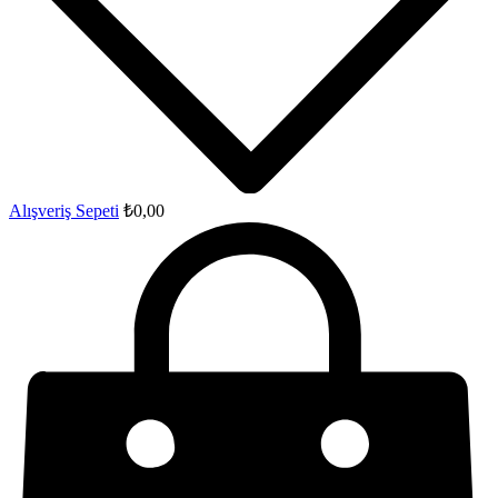
Alışveriş Sepeti
₺
0,00