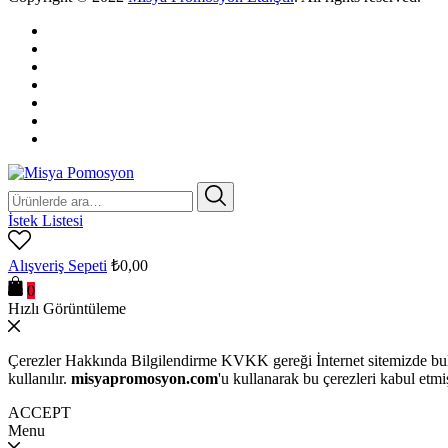
Ara:
İstek Listesi
Alışveriş Sepeti
₺
0,00
0
Hızlı Görüntüleme
Çerezler Hakkında Bilgilendirme KVKK gereği İnternet sitemizde bulu
kullanılır.
misyapromosyon.com
'u kullanarak bu çerezleri kabul etmi
ACCEPT
Menu