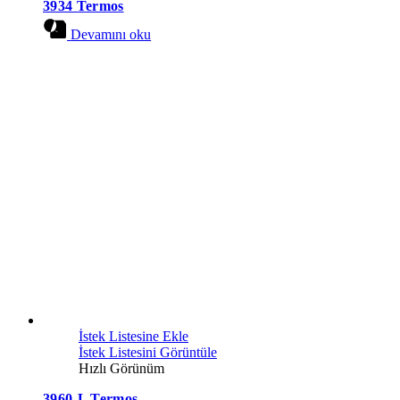
3934 Termos
Devamını oku
İstek Listesine Ekle
İstek Listesini Görüntüle
Hızlı Görünüm
3960-L Termos