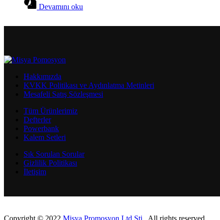
Devamını oku
Hakkımızda
KVKK Politikası ve Aydınlatma Metinleri
Mesafeli Satış Sözleşmesi
Tüm Ürünlerimiz
Defterler
Powerbank
Kalem Setleri
Sık Sorulan Sorular
Gizlilik Politikası
İletişim
Copyright © 2022
Misya Promosyon Ltd.Şti.
. All rights reserved.