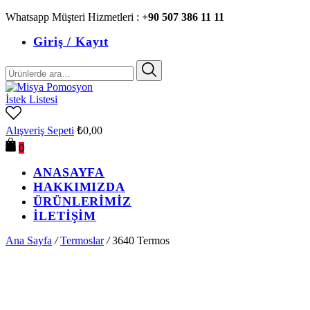
Whatsapp Müşteri Hizmetleri :
+90 507 386 11 11
Giriş / Kayıt
Ara:
İstek Listesi
Alışveriş Sepeti
₺
0,00
0
ANASAYFA
HAKKIMIZDA
ÜRÜNLERİMİZ
İLETİŞİM
Ana Sayfa
/
Termoslar
/
3640 Termos