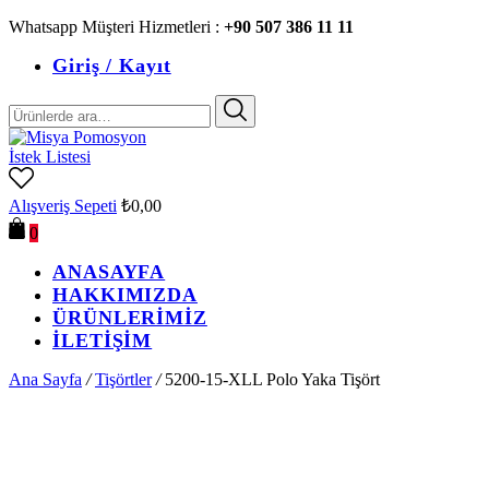
Whatsapp Müşteri Hizmetleri :
+90 507 386 11 11
Giriş / Kayıt
Ara:
İstek Listesi
Alışveriş Sepeti
₺
0,00
0
ANASAYFA
HAKKIMIZDA
ÜRÜNLERİMİZ
İLETİŞİM
Ana Sayfa
/
Tişörtler
/
5200-15-XLL Polo Yaka Tişört