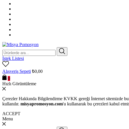
Ara:
İstek Listesi
Alışveriş Sepeti
₺
0,00
0
Hızlı Görüntüleme
Çerezler Hakkında Bilgilendirme KVKK gereği İnternet sitemizde bulu
kullanılır.
misyapromosyon.com
'u kullanarak bu çerezleri kabul etmi
ACCEPT
Menu
Ara: