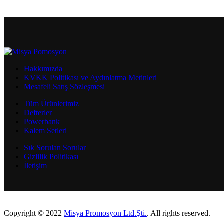
Hakkımızda
KVKK Politikası ve Aydınlatma Metinleri
Mesafeli Satış Sözleşmesi
Tüm Ürünlerimiz
Defterler
Powerbank
Kalem Setleri
Sık Sorulan Sorular
Gizlilik Politikası
İletişim
Copyright © 2022
Misya Promosyon Ltd.Şti.
. All rights reserved.