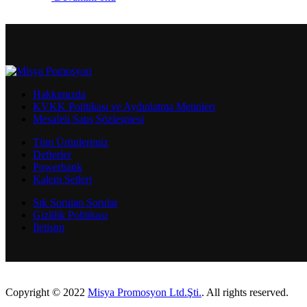
Hakkımızda
KVKK Politikası ve Aydınlatma Metinleri
Mesafeli Satış Sözleşmesi
Tüm Ürünlerimiz
Defterler
Powerbank
Kalem Setleri
Sık Sorulan Sorular
Gizlilik Politikası
İletişim
Copyright © 2022
Misya Promosyon Ltd.Şti.
. All rights reserved.