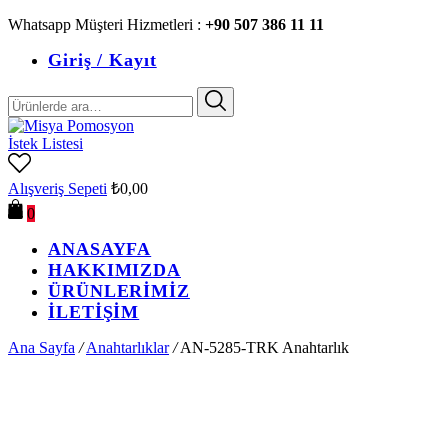
Whatsapp Müşteri Hizmetleri :
+90 507 386 11 11
Giriş / Kayıt
Ara:
İstek Listesi
Alışveriş Sepeti
₺
0,00
0
ANASAYFA
HAKKIMIZDA
ÜRÜNLERİMİZ
İLETİŞİM
Ana Sayfa
/
Anahtarlıklar
/
AN-5285-TRK Anahtarlık