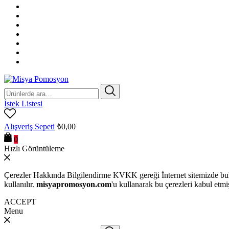
Ara:
İstek Listesi
Alışveriş Sepeti
₺
0,00
0
Hızlı Görüntüleme
Çerezler Hakkında Bilgilendirme KVKK gereği İnternet sitemizde bulu
kullanılır.
misyapromosyon.com
'u kullanarak bu çerezleri kabul etmi
ACCEPT
Menu
Ara: