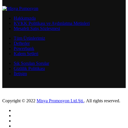
Hakkımızda
KVKK Politikası ve Aydınlatma Metinleri
Mesafeli Satış Sözleşmesi
Tüm Ürünlerimiz
Defterler
Powerbank
Kalem Setleri
Sık Sorulan Sorular
Gizlilik Politikası
İletişim
Copyright © 2022
Misya Promosyon Ltd.Şti.
. All rights reserved.