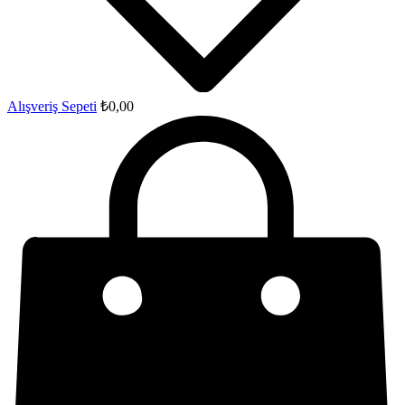
Alışveriş Sepeti
₺
0,00