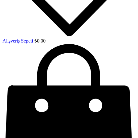
Alışveriş Sepeti
₺
0,00