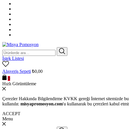
Ara:
İstek Listesi
Alışveriş Sepeti
₺
0,00
0
Hızlı Görüntüleme
Çerezler Hakkında Bilgilendirme KVKK gereği İnternet sitemizde bulu
kullanılır.
misyapromosyon.com
'u kullanarak bu çerezleri kabul etmi
ACCEPT
Menu
Ara: