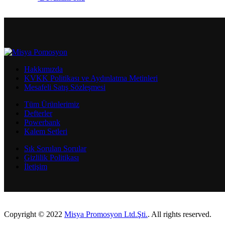
Hakkımızda
KVKK Politikası ve Aydınlatma Metinleri
Mesafeli Satış Sözleşmesi
Tüm Ürünlerimiz
Defterler
Powerbank
Kalem Setleri
Sık Sorulan Sorular
Gizlilik Politikası
İletişim
Copyright © 2022
Misya Promosyon Ltd.Şti.
. All rights reserved.