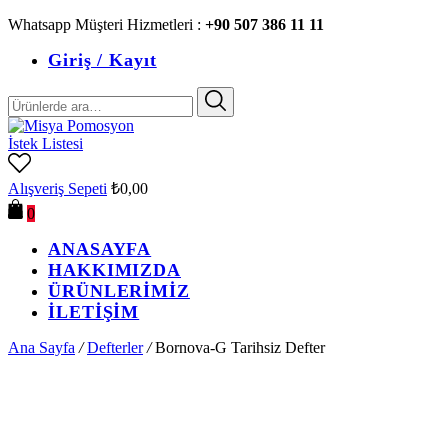
Whatsapp Müşteri Hizmetleri :
+90 507 386 11 11
Giriş / Kayıt
Ara:
İstek Listesi
Alışveriş Sepeti
₺
0,00
0
ANASAYFA
HAKKIMIZDA
ÜRÜNLERİMİZ
İLETİŞİM
Ana Sayfa
/
Defterler
/
Bornova-G Tarihsiz Defter