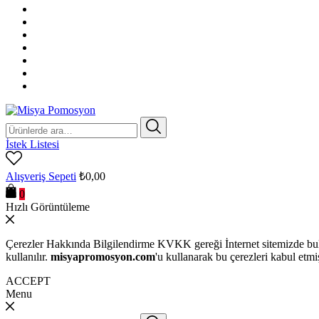
Ara:
İstek Listesi
Alışveriş Sepeti
₺
0,00
0
Hızlı Görüntüleme
Çerezler Hakkında Bilgilendirme KVKK gereği İnternet sitemizde bulu
kullanılır.
misyapromosyon.com
'u kullanarak bu çerezleri kabul etmi
ACCEPT
Menu
Ara: