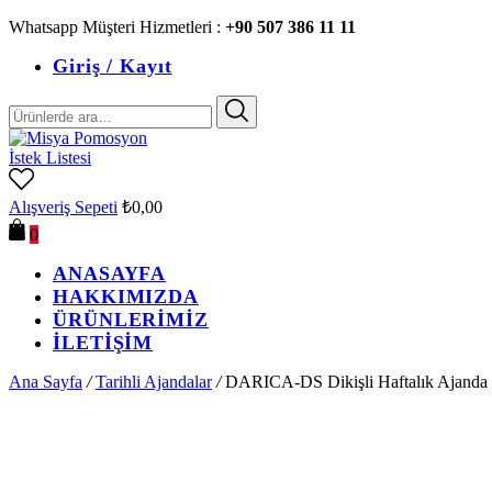
Whatsapp Müşteri Hizmetleri :
+90 507 386 11 11
Giriş / Kayıt
Ara:
İstek Listesi
Alışveriş Sepeti
₺
0,00
0
ANASAYFA
HAKKIMIZDA
ÜRÜNLERİMİZ
İLETİŞİM
Ana Sayfa
/
Tarihli Ajandalar
/
DARICA-DS Dikişli Haftalık Ajanda