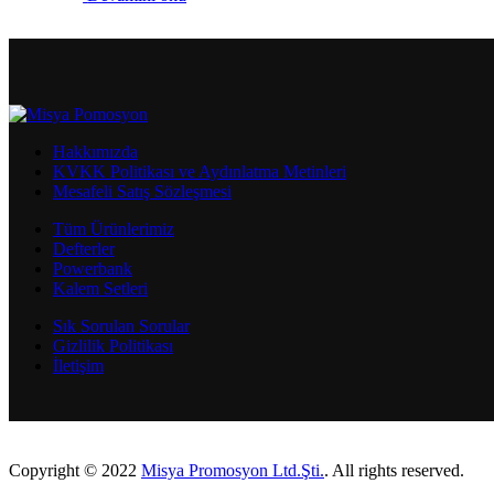
Hakkımızda
KVKK Politikası ve Aydınlatma Metinleri
Mesafeli Satış Sözleşmesi
Tüm Ürünlerimiz
Defterler
Powerbank
Kalem Setleri
Sık Sorulan Sorular
Gizlilik Politikası
İletişim
Copyright © 2022
Misya Promosyon Ltd.Şti.
. All rights reserved.