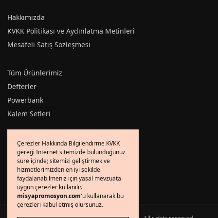
Hakkımızda
KVKK Politikası ve Aydınlatma Metinleri
Mesafeli Satış Sözleşmesi
Tüm Ürünlerimiz
Defterler
Powerbank
Kalem Setleri
Sık Sorulan Sorular
Çerezler Hakkında Bilgilendirme KVKK
gereği İnternet sitemizde bulunduğunuz
Gizlilik Politikası
süre içinde; sitemizi geliştirmek ve
İletişim
hizmetlerimizden en iyi şekilde
faydalanabilmeniz için yasal mevzuata
uygun çerezler kullanılır.
misyapromosyon.com
'u kullanarak bu
çerezleri kabul etmiş olursunuz.