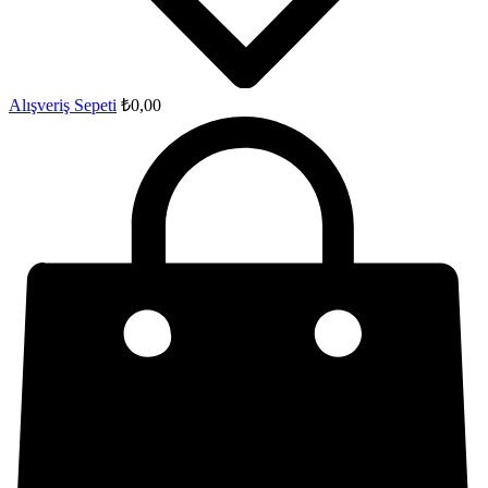
Alışveriş Sepeti
₺
0,00