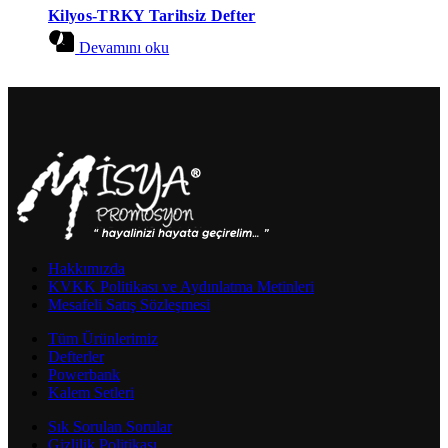
Kilyos-TRKY Tarihsiz Defter
Devamını oku
Hakkımızda
KVKK Politikası ve Aydınlatma Metinleri
Mesafeli Satış Sözleşmesi
Tüm Ürünlerimiz
Defterler
Powerbank
Kalem Setleri
Sık Sorulan Sorular
Gizlilik Politikası