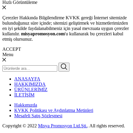
Hızlı Görüntüleme
Çerezler Hakkında Bilgilendirme KVKK gereği İnternet sitemizde
bulunduğunuz süre içinde; sitemizi geliştirmek ve hizmetlerimizden
en iyi şekilde faydalanabilmeniz için yasal mevzuata uygun çerezler
kullanılır.
misyapromosyon.com
'u kullanarak bu çerezleri kabul
etmiş olursunuz.
ACCEPT
Menu
Ara:
ANASAYFA
HAKKIMIZDA
ÜRÜNLERİMİZ
İLETİŞİM
Hakkımızda
KVKK Politikası ve Aydınlatma Metinleri
Mesafeli Satış Sözleşmesi
Copyright © 2022
Misya Promosyon Ltd.Şti.
. All rights reserved.