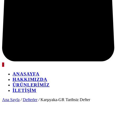
0
ANASAYFA
HAKKIMIZDA
ÜRÜNLERİMİZ
İLETİŞİM
Ana Sayfa
/
Defterler
/
Karşıyaka-GR Tarihsiz Defter