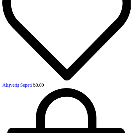
Alışveriş Sepeti
₺
0,00