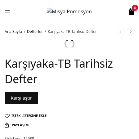
0
Ana Sayfa
/
Defterler
/
Karşıyaka-TB Tarihsiz Defter
Karşıyaka-TB Tarihsiz
Defter
Karşılaştır
İSTEK LISTESINE EKLE
PAYLAŞIM
Stok kodu:
15938