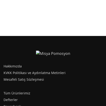
Şile-G Tarihsiz Cep
Karşıyaka-T Tarihsiz
Defter
Defter
Hakkımızda
KVKK Politikası ve Aydınlatma Metinleri
Beyoğlu-TRKYU Spot
Bornova-S Tarihsiz
Mesafeli Satış Sözleşmesi
Tarihsiz Defter (Ultar)
Defter
Tüm Ürünlerimiz
Defterler