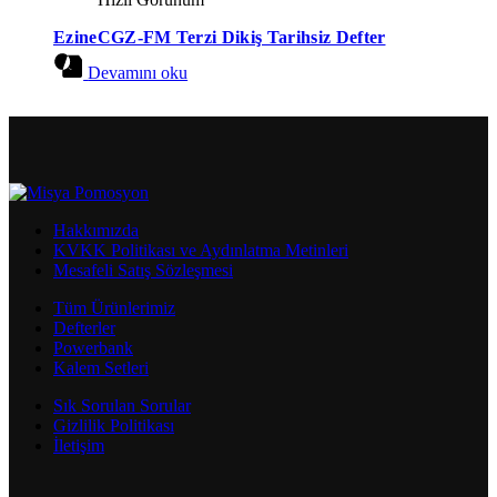
EzineCGZ-FM Terzi Dikiş Tarihsiz Defter
Devamını oku
Hakkımızda
KVKK Politikası ve Aydınlatma Metinleri
Mesafeli Satış Sözleşmesi
Tüm Ürünlerimiz
Defterler
Powerbank
Kalem Setleri
Sık Sorulan Sorular
Gizlilik Politikası
İletişim