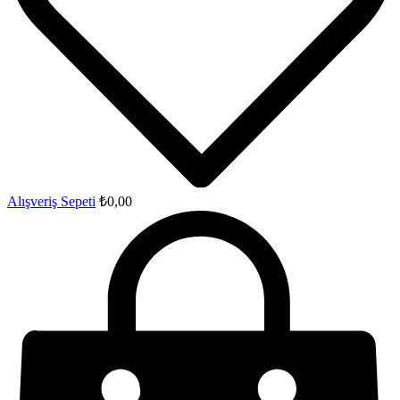
Alışveriş Sepeti
₺
0,00