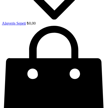
Alışveriş Sepeti
₺
0,00