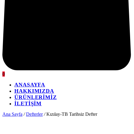
0
ANASAYFA
HAKKIMIZDA
ÜRÜNLERİMİZ
İLETİŞİM
Ana Sayfa
/
Defterler
/
Kızılay-TB Tarihsiz Defter