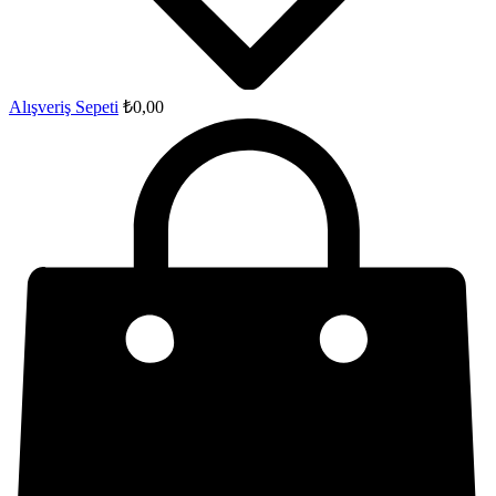
Alışveriş Sepeti
₺
0,00