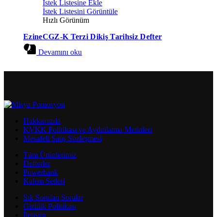
İstek Listesine Ekle
İstek Listesini Görüntüle
Hızlı Görünüm
EzineCGZ-K Terzi Dikiş Tarihsiz Defter
Devamını oku
Hakkımızda
KVKK Politikası ve Aydınlatma Metinleri
Mesafeli Satış Sözleşmesi
Tüm Ürünlerimiz
Defterler
Powerbank
Kalem Setleri
Sık Sorulan Sorular
Gizlilik Politikası
İletişim