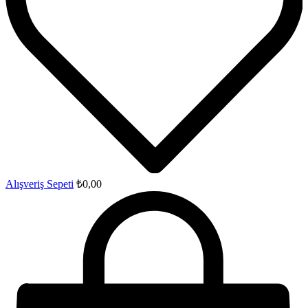
Alışveriş Sepeti
₺
0,00