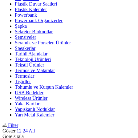
Plastik Duvar Saatleri
Plastik Kalemler
Powerbank
Powerbank Organizerler
Şapka
Sekreter Bloknotlar
Şemsiyeler
Seramik ve Porselen Ürünler
Speakerlar
Tarihli Ajandalar
Teknoloji Ürünleri
Tekstil Ürünler
Termos ve Mataralar
Termoslar
Tişörtler
Tohumlu ve Kurşun Kalemler
USB Bellekler
Wireless Ürünler
Yaka Kartları
Yapışkanlı Notluklar
Yarı Metal Kalemler
Filter
Göster
12
24
All
Göre sırala