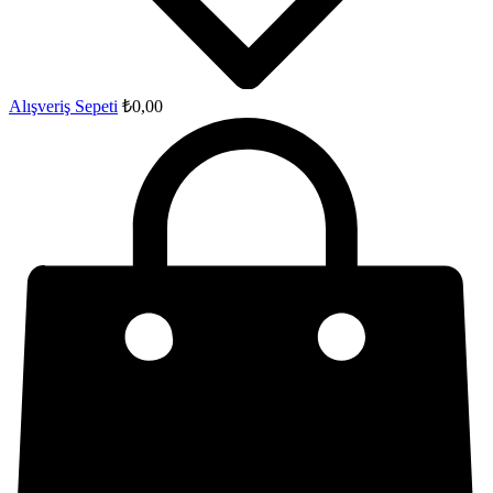
Alışveriş Sepeti
₺
0,00