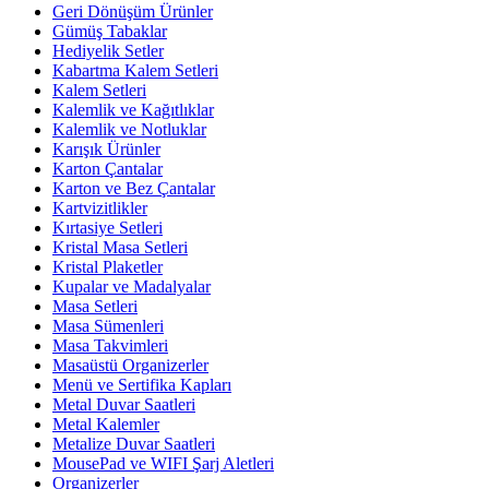
Geri Dönüşüm Ürünler
Gümüş Tabaklar
Hediyelik Setler
Kabartma Kalem Setleri
Kalem Setleri
Kalemlik ve Kağıtlıklar
Kalemlik ve Notluklar
Karışık Ürünler
Karton Çantalar
Karton ve Bez Çantalar
Kartvizitlikler
Kırtasiye Setleri
Kristal Masa Setleri
Kristal Plaketler
Kupalar ve Madalyalar
Masa Setleri
Masa Sümenleri
Masa Takvimleri
Masaüstü Organizerler
Menü ve Sertifika Kapları
Metal Duvar Saatleri
Metal Kalemler
Metalize Duvar Saatleri
MousePad ve WIFI Şarj Aletleri
Organizerler